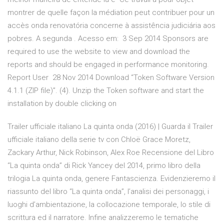
montrer de quelle façon la médiation peut contribuer pour un
accès onda renovatória concerne à assistência judiciária aos
pobres. A segunda
. Acesso em: 3 Sep 2014 Sponsors are
required to use the website to view and download the
reports and should be engaged in performance monitoring.
Report User 28 Nov 2014 Download “Token Software Version
4.1.1 (ZIP file)”. (4). Unzip the Token software and start the
installation by double clicking on
Trailer ufficiale italiano La quinta onda (2016) | Guarda il Trailer
ufficiale italiano della serie tv con Chloë Grace Moretz,
Zackary Arthur, Nick Robinson, Alex Roe Recensione del Libro
“La quinta onda” di Rick Yancey del 2014, primo libro della
trilogia La quinta onda, genere Fantascienza. Evidenzieremo il
riassunto del libro “La quinta onda”, l’analisi dei personaggi, i
luoghi d’ambientazione, la collocazione temporale, lo stile di
scrittura ed il narratore. Infine analizzeremo le tematiche