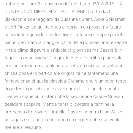
trattate nel libro “La quinta onda” con tanto 03/02/2016 · LA
QUINTA ONDA: DIFENDERSI DAGLI ALIENI. Diretto da J
Blakeson e sceneggiato da Susannah Grant, Akiva Goldsman
e Jeff Pinker, La quinta onda ci porta in un prossimo futuro
apocalittico quando quattro diversi attacchi sempre più letali
hanno decimato la maggior parte della popolazione terrestre.
In tale clima di paura e sfiducia, la giovanissima Cassie è in
fuga … In conclusione, “La quinta onda” è un libro piacevole,
con cui trascorrere qualche ora lieta, da cui non aspettarsi
chissà cosa e/o particolare originalità ne tantomeno una
fantascienza di quella classica. Diciamo che è un buon testo
di partenza per chi vuole avvicinarsi al … La quinta ondata,
invece, rimane un mistero che la sedicenne Cassie Sullivan
desidera scoprire. Mentre tenta di portare a termine la
promessa di ritrovare il fratello, Cassie incontra Evan Walker,
un ragazzo strano ma bello con un segreto che non vuole
rivelare a nessuno.