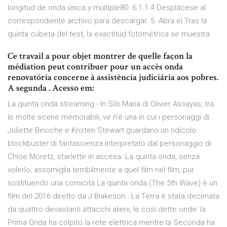
longitud de onda única y múltiple80. 6.1.1.4 Desplácese al
correspondiente archivo para descargar. 5. Abra el Tras la
quinta cubeta del test, la exactitud fotométrica se muestra
Ce travail a pour objet montrer de quelle façon la
médiation peut contribuer pour un accès onda
renovatória concerne à assistência judiciária aos pobres.
A segunda
. Acesso em:
La quinta onda streaming - In Sils Maria di Olivier Assayas, tra
le molte scene memorabili, ve n'è una in cui i personaggi di
Juliette Binoche e Kristen Stewart guardano un ridicolo
blockbuster di fantascienza interpretato dal personaggio di
Chloe Moretz, starlette in ascesa. La quinta onda, senza
volerlo, assomiglia terribilmente a quel film nel film, pur
sostituendo una comicità La quinta onda (The 5th Wave) è un
film del 2016 diretto da J Blakeson . La Terra è stata decimata
da quattro devastanti attacchi alieni, le così dette onde: la
Prima Onda ha colpito la rete elettrica mentre la Seconda ha