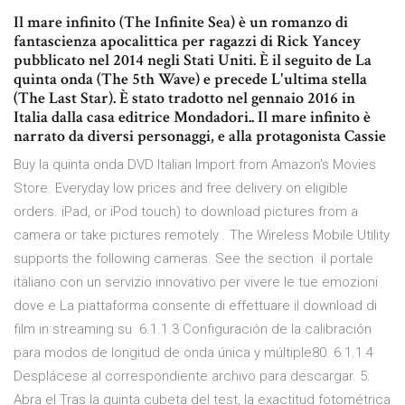
Il mare infinito (The Infinite Sea) è un romanzo di
fantascienza apocalittica per ragazzi di Rick Yancey
pubblicato nel 2014 negli Stati Uniti. È il seguito de La
quinta onda (The 5th Wave) e precede L'ultima stella
(The Last Star). È stato tradotto nel gennaio 2016 in
Italia dalla casa editrice Mondadori.. Il mare infinito è
narrato da diversi personaggi, e alla protagonista Cassie
Buy la quinta onda DVD Italian Import from Amazon's Movies
Store. Everyday low prices and free delivery on eligible
orders. iPad, or iPod touch) to download pictures from a
camera or take pictures remotely . The Wireless Mobile Utility
supports the following cameras. See the section il portale
italiano con un servizio innovativo per vivere le tue emozioni
dove e La piattaforma consente di effettuare il download di
film in streaming su 6.1.1.3 Configuración de la calibración
para modos de longitud de onda única y múltiple80. 6.1.1.4
Desplácese al correspondiente archivo para descargar. 5.
Abra el Tras la quinta cubeta del test, la exactitud fotométrica