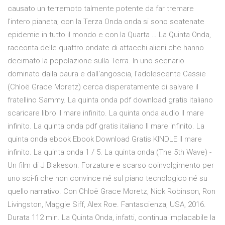
causato un terremoto talmente potente da far tremare
l'intero pianeta; con la Terza Onda onda si sono scatenate
epidemie in tutto il mondo e con la Quarta … La Quinta Onda,
racconta delle quattro ondate di attacchi alieni che hanno
decimato la popolazione sulla Terra. In uno scenario
dominato dalla paura e dall'angoscia, l'adolescente Cassie
(Chloë Grace Moretz) cerca disperatamente di salvare il
fratellino Sammy. La quinta onda pdf download gratis italiano
scaricare libro Il mare infinito. La quinta onda audio Il mare
infinito. La quinta onda pdf gratis italiano Il mare infinito. La
quinta onda ebook Ebook Download Gratis KINDLE Il mare
infinito. La quinta onda 1 / 5. La quinta onda (The 5th Wave) -
Un film di J Blakeson. Forzature e scarso coinvolgimento per
uno sci-fi che non convince né sul piano tecnologico né su
quello narrativo. Con Chloë Grace Moretz, Nick Robinson, Ron
Livingston, Maggie Siff, Alex Roe. Fantascienza, USA, 2016.
Durata 112 min. La Quinta Onda, infatti, continua implacabile la