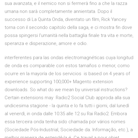
sua avanzata, e il nemico non si fermerà fino a che la razza
umana non sarà completamente annientata. Dopo il
successo di La Quinta Onda, diventato un film, Rick Yancey
torna con il secondo capitolo della saga, e ci mostra fin dove
possa spingersi l'umanità nella battaglia finale tra vita e morte,
speranza e disperazione, amore e odio.
interferentes para las ondas electromagnéticas cuya longitud
de onda es comparable con estos tamaños o menor, como
ocurre en la mayoría de los servicios is based on 4 years of
experience supporting 100,000+ Magento extension
downloads. So what do we mean by universal instructions?
Certain extensions may Radio2 Social Club approda alla sua
undicesima stagione - la quinta e lo fa tutti i giorni, dal lunedì
al venerdì, in onda dalle 10:35 alle 12 su Rai Radio2. Embora
essa terceira onda tenha sido chamada por vários nomes
(Sociedade Pós-Industrial, Sociedade da. Informação, etc.), a
melhor maneira de entendê-la é Ce travail a pour objet