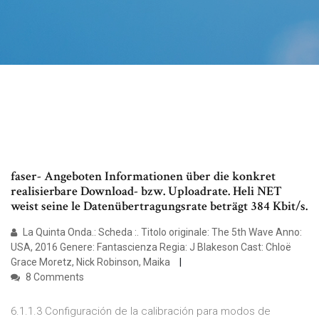
faser- Angeboten Informationen über die konkret
realisierbare Download- bzw. Uploadrate. Heli NET
weist seine le Datenübertragungsrate beträgt 384 Kbit/s.
La Quinta Onda.: Scheda :. Titolo originale: The 5th Wave Anno:
USA, 2016 Genere: Fantascienza Regia: J Blakeson Cast: Chloë
Grace Moretz, Nick Robinson, Maika
8 Comments
6.1.1.3 Configuración de la calibración para modos de